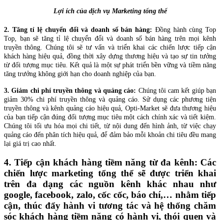
Lợi ích của dịch vụ Marketing tổng thể
2. Tăng tỉ lệ chuyển đổi và doanh số bán hàng:
Đồng hành cùng Top
Top, bạn sẽ tăng tỉ lệ chuyển đổi và doanh số bán hàng trên mọi kênh
truyền thông. Chúng tôi sẽ tư vấn và triển khai các chiến lược tiếp cận
khách hàng hiệu quả, đồng thời xây dựng thương hiệu và tạo sự tin tưởng
từ đối tượng mục tiêu. Kết quả là một sự phát triển bền vững và tiềm năng
tăng trưởng không giới hạn cho doanh nghiệp của bạn.
3. Giảm chi phí truyền thông và quảng cáo:
Chúng tôi cam kết giúp bạn
giảm 30% chi phí truyền thông và quảng cáo. Sử dụng các phương tiện
truyền thông và kênh quảng cáo hiệu quả, Opti-Market sẽ đưa thương hiệu
của bạn tiếp cận đúng đối tượng mục tiêu một cách chính xác và tiết kiệm.
Chúng tôi tối ưu hóa mọi chi tiết, từ nội dung đến hình ảnh, từ việc chạy
quảng cáo đến phân tích hiệu quả, để đảm bảo mỗi khoản chi tiêu đều mang
lại giá trị cao nhất.
4. Tiếp cận khách hàng tiềm năng từ đa kênh:
Các
chiến lược marketing tổng thể sẽ được triển khai
trên đa dạng các nguồn kênh khác nhau như
google, facebook, zalo, cốc cốc, báo chí,… nhằm tiếp
cận, thúc đẩy hành vi tương tác và hệ thống chăm
sóc khách hàng tiềm năng có hành vi, thói quen và