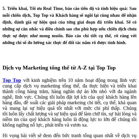
5. Triển khai, Tối ưu Real Time, báo cáo tiến độ và tính hiệu quả:
Sau
mỗi chiến dịch, Top Top và Khách hàng sẽ ngồi lại cùng nhau để nhận
định, đánh giá sự hiệu quả của từng giai đoạn đã triển khai. Sẽ có
những sự cân nhắc và điều chỉnh sao cho phù hợp nếu chiến dịch chưa
thực sự được như mong muốn. Báo cáo chi tiết cụ thể, rõ ràng với
những chỉ số đo lường xác thực để đối tác nắm rõ được tình hình.
Dịch vụ Marketing tổng thể từ A-Z tại Top Top
Top Top
với kinh nghiệm trên 10 năm hoạt động trong lĩnh vực
cung cấp dịch vụ marketing tổng thể, đa thực hiện và triển khai
thành công hàng trăm, hàng nghìn dự án lớn nhỏ với đa ngành
nghề, lĩnh vực. Chúng tôi luôn đặt lợi ích của quý khách hàng lên
hàng đầu, đề xuất các giải pháp markeing chi tiết, cụ thể, khả quan
và mang lại sự hiệu quả tốt nhất với mức chi phí thấp. Chúng
tôi luôn lấy chất lượng và sự hiệu quả để làm chữ tín, sự hài lòng và
niềm tin của quý khách hàng luôn là động lực to lớn để chúng tôi
không ngừng nỗ lực, phát triển và vươn xa.
Hi vọng bài viết sẽ đem đến bức tranh tổng quan nhất về dịch vụ