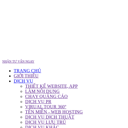
NHẬN TƯ VẤN NGAY
TRANG CHỦ
GIỚI THIỆU
DỊCH VỤ
THIẾT KẾ WEBSITE, APP
LÀM NỘI DUNG
CHẠY QUẢNG CÁO
DỊCH VỤ PR
VIRUAL TOUR 360°
TÊN MIỀN - WEB HOSTING
DỊCH VỤ DỊCH THUẬT
DỊCH VỤ LƯU TRÚ
DỊCH VỤ KHÁC