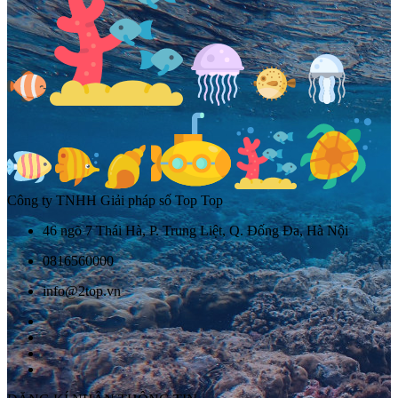
Công ty TNHH Giải pháp số Top Top
46 ngõ 7 Thái Hà, P. Trung Liệt, Q. Đống Đa, Hà Nội
0816560000
info@2top.vn