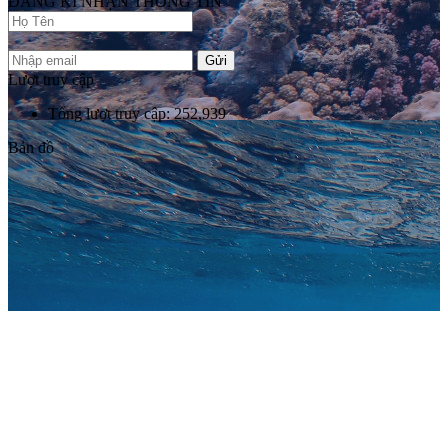
ĐĂNG KÍ NHẬN THÔNG TIN
Gửi
Lượt truy cập
Tổng lượt truy cập: 252,939
Bản đồ