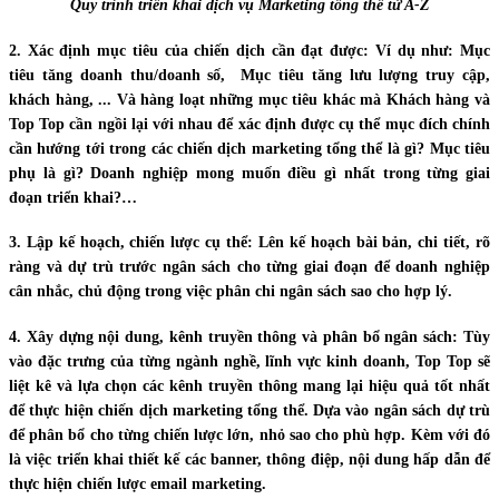
Quy trình triển khai dịch vụ Marketing tổng thể từ A-Z
2. Xác định mục tiêu của chiến dịch cần đạt được:
Ví dụ như: Mục
tiêu tăng doanh thu/doanh số, Mục tiêu tăng lưu lượng truy cập,
khách hàng, ... Và hàng loạt những mục tiêu khác mà Khách hàng và
Top Top cần ngồi lại với nhau để xác định được cụ thể mục đích chính
cần hướng tới trong các chiến dịch marketing tổng thể là gì? Mục tiêu
phụ là gì? Doanh nghiệp mong muốn điều gì nhất trong từng giai
đoạn triển khai?…
3. Lập kế hoạch, chiến lược cụ thể
: Lên kế hoạch bài bản, chi tiết, rõ
ràng và dự trù trước ngân sách cho từng giai đoạn để doanh nghiệp
cân nhắc, chủ động trong việc phân chi ngân sách sao cho hợp lý.
4. Xây dựng nội dung, kênh truyền thông và phân bổ ngân sách:
Tùy
vào đặc trưng của từng ngành nghề, lĩnh vực kinh doanh, Top Top sẽ
liệt kê và lựa chọn các kênh truyền thông mang lại hiệu quả tốt nhất
để thực hiện chiến dịch marketing tổng thể. Dựa vào ngân sách dự trù
để phân bổ cho từng chiến lược lớn, nhỏ sao cho phù hợp. Kèm với đó
là việc triển khai thiết kế các banner, thông điệp, nội dung hấp dẫn để
thực hiện chiến lược email marketing.