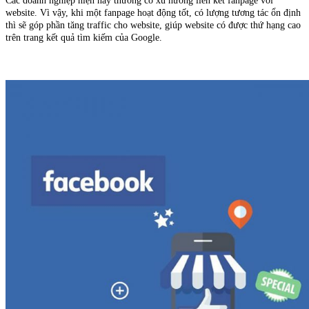
Các doanh nghiệp hiện nay thường có xu hướng liên kết fanpage với
website. Vì vậy, khi một fanpage hoạt động tốt, có lượng tương tác ổn định
thì sẽ góp phần tăng traffic cho website, giúp website có được thứ hạng cao
trên trang kết quả tìm kiếm của Google.