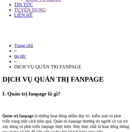
TIN TỨC
TUYỂN DỤNG
LIÊN HỆ
Trang chủ
>
tin tức
>
DỊCH VỤ QUẢN TRỊ FANPAGE
DỊCH VỤ QUẢN TRỊ FANPAGE
I. Quản trị fanpage là gì?
Quản trị fanpage
là những hoạt động nhằm duy trì, kiểm soát và phát
triển trang một cách hiệu quả. Quản trị fanpage thường do người có vai trò
xây dựng và phát triển fanpage thực hiện. Đây thực chất là hoạt động thông
qua mạng xã hội để tiếp cận và thu hút khách hàng mục tiêu.