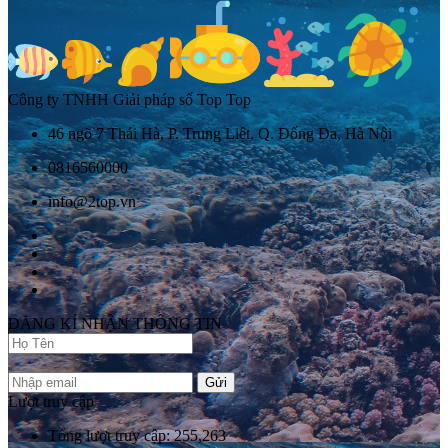
Công ty TNHH Giải pháp số Top Top
46 ngõ 7 Thái Hà, P. Trung Liệt, Q. Đống Đa, Hà Nội
0816560000
info@2top.vn
ĐĂNG KÍ NHẬN THÔNG TIN
Gửi
Lượt truy cập
Tổng lượt truy cập: 255,263