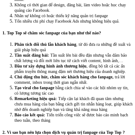
Không có thời gian để design, đăng bài, làm video hoặc học chạy
quảng cáo Facebook.
Nhân sự không có hoặc thiếu kỹ năng quản trị fanpage
Tốn nhiều chi phí chạy Facebook Ads nhưng không hiệu quả.
1.
Top Top
sẽ chăm sóc fanpage của bạn như thế nào?
Phân tích đối thủ lẫn khách hàng
, từ đó đưa ra những đề xuất và
giải pháp hiệu quả
Tần suất đăng bài:
Tần suất lên bài đều đặn nhưng vẫn đảm bảo
chất lượng và đổi mới liên tục từ cách viết content, hình ảnh,…
Đầu tư xây dựng hình ảnh thương hiệu
, đồng bộ tất cả các ấn
phẩm truyền thông mang đậm nét thương hiệu của doanh nghiệp.
Chủ động thu hút, chăm sóc khách hàng cho fanpage
,
trả lời
comment, inbox trong thời gian ngắn nhất.
Tạo viral cho fanpage
bằng cách chia sẻ vào các hội nhóm uy tín,
có lượng tương tác cao
Remarketing hiệu quả:
Tiếp cận lại khách đã quan tâm nhưng
chưa mua hàng của bạn bằng cách gửi tin nhắn hàng loạt, giúp khách
nhớ đến doanh nghiệp bạn và tăng khả năng mua hàng
Báo cáo kết quả:
Tiến triển công việc sẽ được báo cáo minh bạch
theo tuần, theo tháng
2.
Vì sao bạn nên lựa chọn dịch vụ quản trị fanpage của
Top Top
?