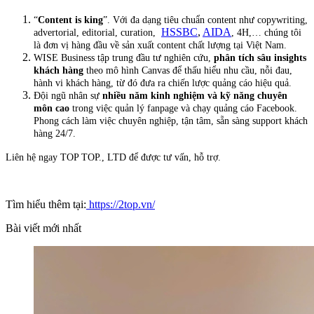
“
Content is king
”. Với đa dạng tiêu chuẩn content như copywriting,
HSSBC
,
AIDA
advertorial, editorial, curation,
, 4H,… chúng tôi
là đơn vị hàng đầu về sản xuất content chất lượng tại Việt Nam.
WISE Business tập trung đầu tư nghiên cứu,
phân tích sâu insights
khách hàng
theo mô hình Canvas để thấu hiểu nhu cầu, nỗi đau,
hành vi khách hàng, từ đó đưa ra chiến lược quảng cáo hiệu quả.
Đội ngũ nhân sự
nhiều năm kinh nghiệm và kỹ năng chuyên
môn cao
trong việc quản lý fanpage và chạy quảng cáo Facebook.
Phong cách làm việc chuyên nghiệp, tận tâm, sẵn sàng support khách
hàng 24/7.
Liên hệ ngay TOP TOP., LTD để được tư vấn, hỗ trợ.
Tìm hiểu thêm tại:
https://2top.vn/
Bài viết mới nhất