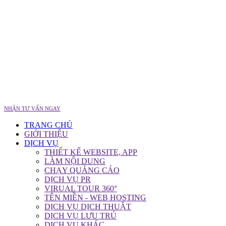
NHẬN TƯ VẤN NGAY
TRANG CHỦ
GIỚI THIỆU
DỊCH VỤ
THIẾT KẾ WEBSITE, APP
LÀM NỘI DUNG
CHẠY QUẢNG CÁO
DỊCH VỤ PR
VIRUAL TOUR 360°
TÊN MIỀN - WEB HOSTING
DỊCH VỤ DỊCH THUẬT
DỊCH VỤ LƯU TRÚ
DỊCH VỤ KHÁC