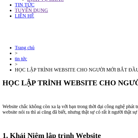
TIN TỨC
TUYỂN DỤNG
LIÊN HỆ
Trang chủ
>
tin tức
>
HỌC LẬP TRÌNH WEBSITE CHO NGƯỜI MỚI BẮT ĐẦ
HỌC LẬP TRÌNH WEBSITE CHO NGƯỜ
Website chắc không còn xa lạ với bạn trong thời đại công nghệ phát t
website nói ra thì ai cũng đã biết, nhưng thật sự có rất ít người thật s
1. Khái Niệm lập trình Website