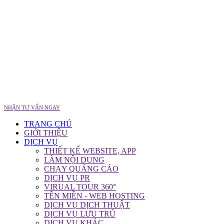
NHẬN TƯ VẤN NGAY
TRANG CHỦ
GIỚI THIỆU
DỊCH VỤ
THIẾT KẾ WEBSITE, APP
LÀM NỘI DUNG
CHẠY QUẢNG CÁO
DỊCH VỤ PR
VIRUAL TOUR 360°
TÊN MIỀN - WEB HOSTING
DỊCH VỤ DỊCH THUẬT
DỊCH VỤ LƯU TRÚ
DỊCH VỤ KHÁC