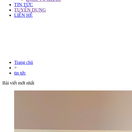
TIN TỨC
TUYỂN DỤNG
LIÊN HỆ
Trang chủ
>
tin tức
Bài viết mới nhất