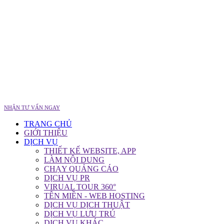
NHẬN TƯ VẤN NGAY
TRANG CHỦ
GIỚI THIỆU
DỊCH VỤ
THIẾT KẾ WEBSITE, APP
LÀM NỘI DUNG
CHẠY QUẢNG CÁO
DỊCH VỤ PR
VIRUAL TOUR 360°
TÊN MIỀN - WEB HOSTING
DỊCH VỤ DỊCH THUẬT
DỊCH VỤ LƯU TRÚ
DỊCH VỤ KHÁC